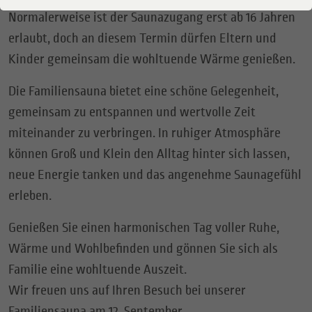
Normalerweise ist der Saunazugang erst ab 16 Jahren
erlaubt, doch an diesem Termin dürfen Eltern und
Kinder gemeinsam die wohltuende Wärme genießen.
Die Familiensauna bietet eine schöne Gelegenheit,
gemeinsam zu entspannen und wertvolle Zeit
miteinander zu verbringen. In ruhiger Atmosphäre
können Groß und Klein den Alltag hinter sich lassen,
neue Energie tanken und das angenehme Saunagefühl
erleben.
Genießen Sie einen harmonischen Tag voller Ruhe,
Wärme und Wohlbefinden und gönnen Sie sich als
Familie eine wohltuende Auszeit.
Wir freuen uns auf Ihren Besuch bei unserer
Familiensauna am 12. September.