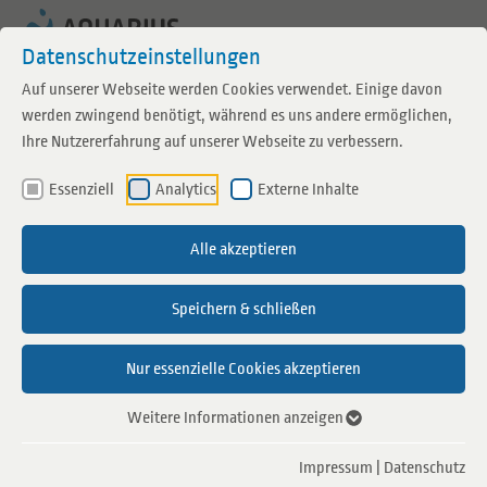
Zum Inhalt springen
Datenschutzeinstellungen
Auf unserer Webseite werden Cookies verwendet. Einige davon
werden zwingend benötigt, während es uns andere ermöglichen,
Ihre Nutzererfahrung auf unserer Webseite zu verbessern.
Saunaevent
Essenziell
Analytics
Externe Inhalte
Familiensauna
Alle akzeptieren
12.09.2026
10:00 - 21:00
Speichern & schließen
Aquarius Sauna Borken
Regulärer Eintrittspreis
Nur essenzielle Cookies akzeptieren
Am 12. September öffnen wir unsere Saunalandschaft
Weitere Informationen anzeigen
wieder für Familien. An diesem besonderen Tag sind
Impressum
|
Datenschutz
auch Kinder in der Sauna herzlich willkommen.