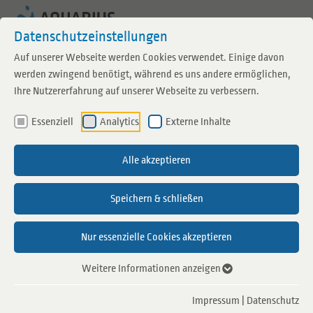
Zum Inhalt springen
Datenschutzeinstellungen
Auf unserer Webseite werden Cookies verwendet. Einige davon
werden zwingend benötigt, während es uns andere ermöglichen,
Ihre Nutzererfahrung auf unserer Webseite zu verbessern.
Saunaevent
Essenziell
Analytics
Externe Inhalte
Familiensauna
Alle akzeptieren
10.10.2026
10:00 - 21:00
Speichern & schließen
Aquarius Sauna Borken
Regulärer Eintrittspreis
Nur essenzielle Cookies akzeptieren
Am 10. Oktober öffnen wir unsere Saunalandschaft
Weitere Informationen anzeigen
wieder für Familien. An diesem besonderen Tag sind
Impressum
|
Datenschutz
auch Kinder in der Sauna herzlich willkommen.