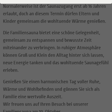
Normalerweise ist der Saunazugang erst ab 16 Jahren
erlaubt, doch an diesem Termin dürfen Eltern und
Kinder gemeinsam die wohltuende Wärme genießen.
Die Familiensauna bietet eine schöne Gelegenheit,
gemeinsam zu entspannen und bewusste Zeit
miteinander zu verbringen. In ruhiger Atmosphäre
können Groß und Klein den Alltag hinter sich lassen,
neue Energie tanken und das wohltuende Saunagefühl
erleben.
Genießen Sie einen harmonischen Tag voller Ruhe,
Wärme und Wohlbefinden und gönnen Sie sich als
Familie eine wertvolle Auszeit.
Wir freuen uns auf Ihren Besuch bei unserer
Familiensauna am 10. Oktober.