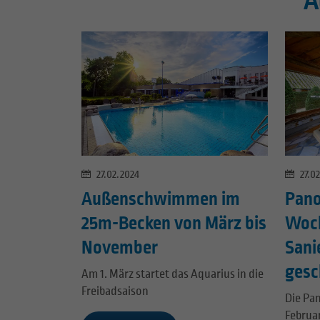
A
27.02.2024
27.0
Außenschwimmen im
Pano
25m-Becken von März bis
Woc
November
Sani
gesc
Am 1. März startet das Aquarius in die
Freibadsaison
Die Pa
Februa