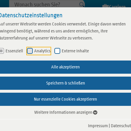
Karriere
Datenschutzeinstellungen
Auf unserer Webseite werden Cookies verwendet. Einige davon werden
Schw
zwingend benötigt, während es uns andere ermöglichen, Ihre
Nutzererfahrung auf unserer Webseite zu verbessern.
Essenziell
Analytics
Externe Inhalte
chaft
Aquarius Specials
Sauna Specials
Fitness
Gastronomie
Weitere Bäde
Wellness
Neuigkeit
Alle akzeptieren
n
us Borken Sauna
Schwimmbad Events
Damensauna
Indoor-Sport
Gastronomie
Schwimm
Massage
Speichern & schließen
Schwimmbad
In unserem News- un
 planen
ür Ihren Besuch
Schwimmkurse
Veranstaltungen Sauna
Freibad 
und ein Archiv mit v
Sauna Gastronomie
Nur essenzielle Cookies akzeptieren
belegung
Schwimmabzeichen
Baby Spa
Freibad 
Sie, dass die Inhalt
zu publizistischen
Weitere Informationen anzeigen
Bäder im
Urheberrechts für B
Impressum
|
Datenschut
verwendet, gespeich