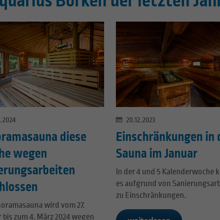
quarius Borken der letzten Jah
2.2024
20.12.2023
ramasauna diese
Einschränkungen in 
he wegen
Sauna im Januar
erungsarbeiten
In der 4 und 5 Kalenderwoche
es aufgrund von Sanierungsar
hlossen
zu Einschränkungen.
noramasauna wird vom 27.
r bis zum 4. März 2024 wegen