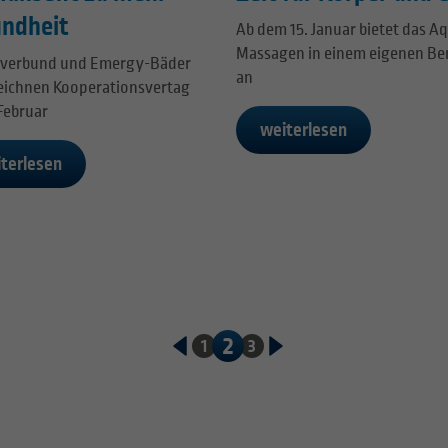
ndheit
Ab dem 15. Januar bietet das A
Massagen in einem eigenen Be
sverbund und Emergy-Bäder
an
eichnen Kooperationsvertag
Februar
weiterlesen
terlesen
2
1
3