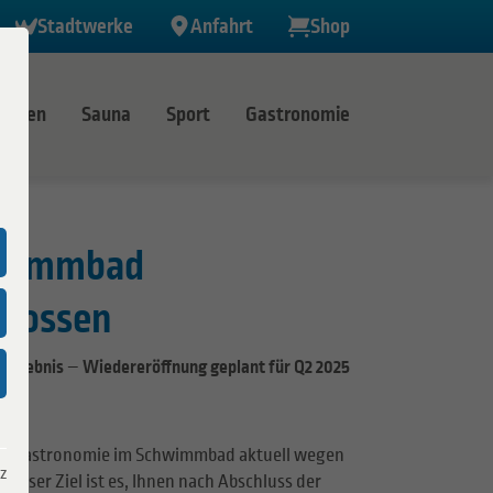
Stadtwerke
Anfahrt
Shop
immen
Sauna
Sport
Gastronomie
r
hwimmbad
halle Weseke
n
hlossen
Ramsdorf
Erlebnis – Wiedereröffnung geplant für Q2 2025
Velen
 Verbund
 die Gastronomie im Schwimmbad aktuell wegen
z
Unser Ziel ist es, Ihnen nach Abschluss der