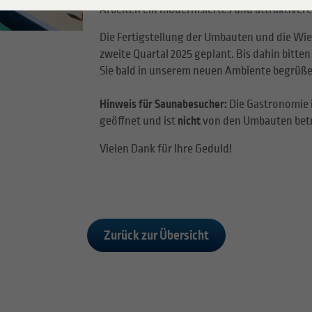
Arbeiten ein modernisiertes und attraktivere
Die Fertigstellung der Umbauten und die Wi
zweite Quartal 2025 geplant. Bis dahin bitte
Sie bald in unserem neuen Ambiente begrüße
Hinweis für Saunabesucher:
Die Gastronomie i
geöffnet und ist
nicht
von den Umbauten betr
Vielen Dank für Ihre Geduld!
Zurück zur Übersicht