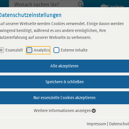
Karriere
Datenschutzeinstellungen
Auf unserer Webseite werden Cookies verwendet. Einige davon werden
Schw
zwingend benötigt, während es uns andere ermöglichen, Ihre
Nutzererfahrung auf unserer Webseite zu verbessern.
Essenziell
Analytics
Externe Inhalte
22.08.2024
chaft
Aquarius Specials
Sauna Specials
Fitness
Gastronomie
Weitere Bäde
Wellness
Alle akzeptieren
Gastronomie im Sc
n
us Borken Sauna
Schwimmbad Events
Damensauna
Indoor-Sport
Gastronomie
Schwimm
Massage
vorübergehend gesc
Speichern & schließen
Schwimmbad
 planen
ür Ihren Besuch
Schwimmkurse
Veranstaltungen Sauna
Freibad 
Umbauarbeiten für ein neues gastronomisches 
Sauna Gastronomie
Nur essenzielle Cookies akzeptieren
belegung
Schwimmabzeichen
Baby Spa
Freibad 
Liebe Gäste,
Weitere Informationen anzeigen
Bäder im
wir möchten Sie darüber informieren, dass
Impressum
|
Datenschut
umfassender Umbauarbeiten geschlossen ist. 