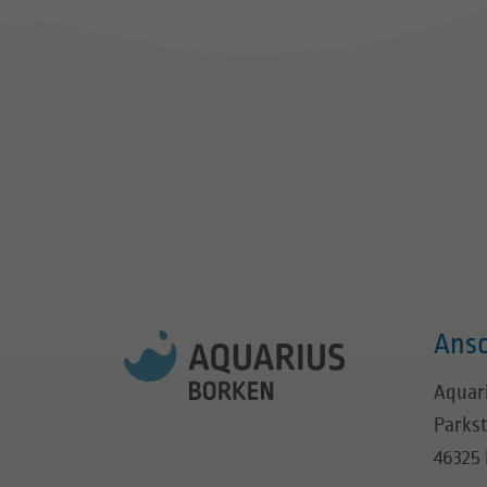
Ansc
Aquar
Parks
46325