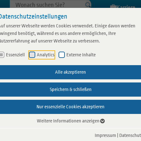
Karriere
Datenschutzeinstellungen
Auf unserer Webseite werden Cookies verwendet. Einige davon werden
Schw
zwingend benötigt, während es uns andere ermöglichen, Ihre
Nutzererfahrung auf unserer Webseite zu verbessern.
Essenziell
Analytics
Externe Inhalte
chaft
Aquarius Specials
Sauna Specials
Fitness
Gastronomie
Weitere Bäde
Wellness
Schwimmh
Alle akzeptieren
n
us Borken Sauna
Schwimmbad Events
Damensauna
Indoor-Sport
Gastronomie
Schwimm
Massage
Speichern & schließen
Schwimmbad
Gern genutzt für Sc
 planen
ür Ihren Besuch
Schwimmkurse
Veranstaltungen Sauna
Freibad 
unsere Schwimmhalle
Sauna Gastronomie
Nur essenzielle Cookies akzeptieren
belegung
Schwimmabzeichen
Baby Spa
Freibad 
auch schwimmen. Die 
Weitere Informationen anzeigen
Bäder im
Impressum
|
Datenschut