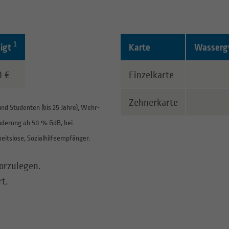
1
igt
Karte
Wassergym
se. Unter der Tabelle stehen die Hinweise zu den Preisen.
Hier finden Sie die Tabelle
0 €
Einzelkarte
Zehnerkarte
 und Studenten (bis 25 Jahre), Wehr-
nderung ab 50 % GdB, bei
beitslose, Sozialhilfeempfänger.
orzulegen.
t.