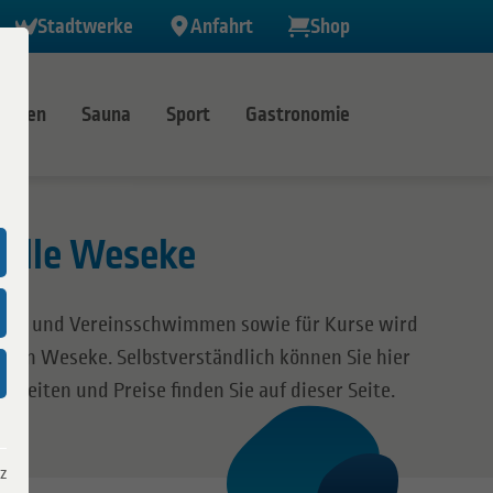
Stadtwerke
Anfahrt
Shop
immen
Sauna
Sport
Gastronomie
r
alle Weseke
halle Weseke
n
hul- und Vereinsschwimmen sowie für Kurse wird
Ramsdorf
 in Weseke. Selbstverständlich können Sie hier
Velen
Zeiten und Preise finden Sie auf dieser Seite.
 Verbund
z