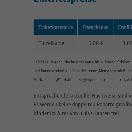
Ticketkategorie
Erwachsene
Ermäß
Hier in der Tabelle stehen die Eintrittsprei
Einzelkarte
5,00 €
3,0
1
Kinder u. Jugendliche im Alter von 6 bis 17 Jahren, Schüler
und Bundesfreiwilligendienstleistende, Menschen mit Behi
Merkzeichen „B“ erhält die Begleitperson freien Eintritt, Ar
Entsprechende (aktuelle) Nachweise sind v
Es werden keine doppelten Rabatte gewähr
Kinder im Alter von 0 bis 5 Jahren frei.