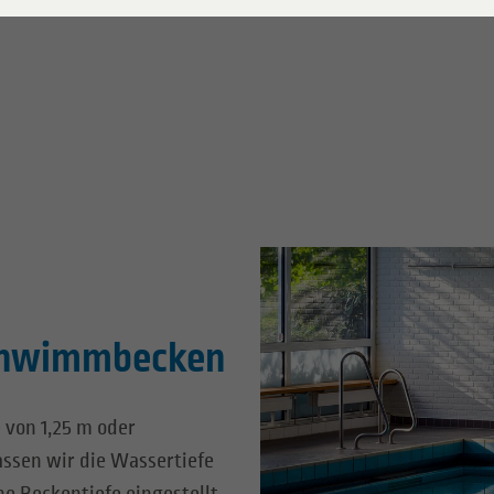
Schwimmbecken
 von 1,25 m oder
ssen wir die Wassertiefe