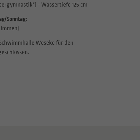
ssergymnastik*) - Wassertiefe 125 cm
ag/Sonntag:
hwimmen)
ie Schwimmhalle Weseke für den
geschlossen.