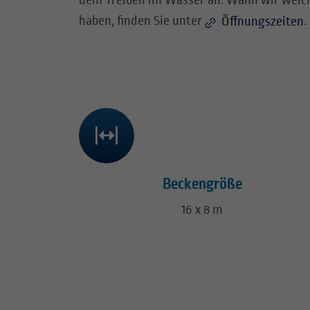
dem Treiben im Wasser an. Wann wir welch
haben, finden Sie unter
.
Öffnungszeiten
Beckengröße
16 x 8 m